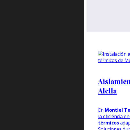
Aislamien
Alella
En
Montiel Te
la eficiencia e
térmicos
adap
Soluciones du