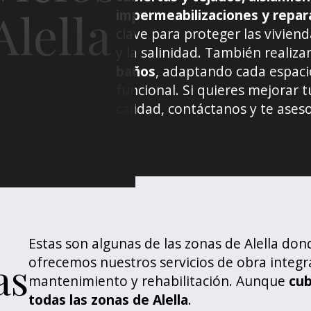
Alella
impermeabilizaciones y repa
clave para proteger las vivien
y la salinidad. También realiz
baños
, adaptando cada espac
funcional. Si quieres mejorar 
calidad, contáctanos y te ase
Estas son algunas de las zonas de Alella don
ofrecemos nuestros servicios de obra integra
as
mantenimiento y rehabilitación. Aunque
cu
todas las zonas de Alella
.