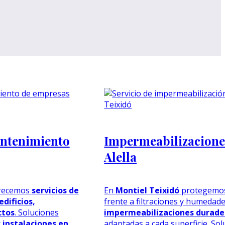
ntenimiento
Impermeabilizacione
Alella
recemos
servicios de
En
Montiel Teixidó
protegemos 
dificios,
frente a filtraciones y humedad
ctos
. Soluciones
impermeabilizaciones durade
r
instalaciones en
adaptadas a cada superficie. So