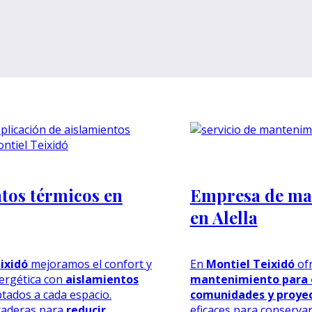
tos térmicos en
Empresa de ma
en Alella
ixidó
mejoramos el confort y
En
Montiel Teixidó
of
nergética con
aislamientos
mantenimiento para e
tados a cada espacio.
comunidades y proye
raderas para
reducir
eficaces para conserva