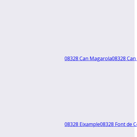
08328 Can Magarola
08328 Can
08328 Eixample
08328 Font de C