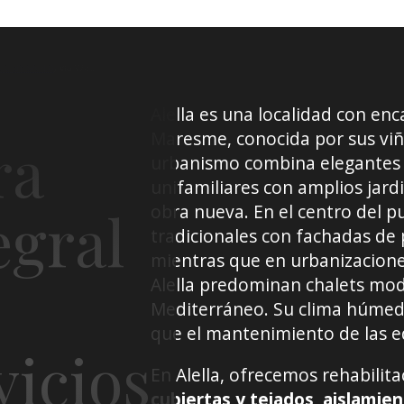
CC BY-SA 4.0
, via Wikimedia Commons
Alella es una localidad con en
Maresme, conocida por sus viñ
ra
urbanismo combina elegantes m
unifamiliares con amplios jar
egral
obra nueva. En el centro del p
tradicionales con fachadas de 
mientras que en urbanizacion
Alella predominan chalets mod
Mediterráneo. Su clima húmedo
que el mantenimiento de las e
vicios
En Alella, ofrecemos rehabilit
cubiertas y tejados, aislamie