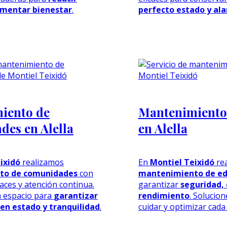
mentar bienestar
.
perfecto estado y alar
iento de
Mantenimiento 
es en Alella
en Alella
ixidó
realizamos
En
Montiel Teixidó
re
to de comunidades
con
mantenimiento de edi
caces y atención continua.
garantizar
seguridad, 
 espacio para
garantizar
rendimiento
. Solucio
en estado y tranquilidad
.
cuidar y optimizar cada