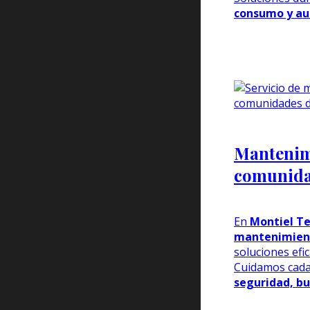
consumo y au
Mantenim
comunidad
En
Montiel Te
mantenimien
soluciones efi
Cuidamos cada
seguridad, bu