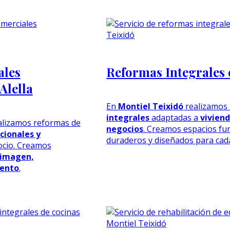
ales
Reformas Integrales 
Alella
En
Montiel Teixidó
realizamos
integrales
adaptadas a
viviend
lizamos reformas de
negocios
. Creamos espacios fu
cionales y
duraderos y diseñados para cad
ocio. Creamos
 imagen,
iento
.