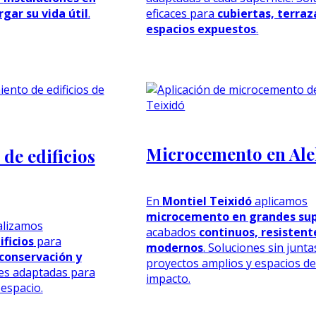
gar su vida útil
.
eficaces para
cubiertas, terraz
espacios expuestos
.
Microcemento en Ale
de edificios
En
Montiel Teixidó
aplicamos
microcemento en grandes sup
alizamos
acabados
continuos, resistent
ficios
para
modernos
. Soluciones sin junt
conservación y
proyectos amplios y espacios de
nes adaptadas para
impacto.
 espacio.