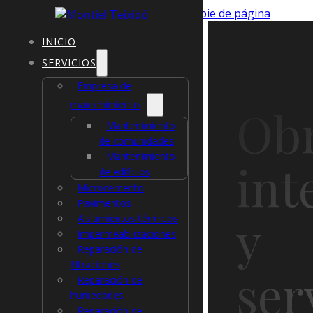
Saltar al contenido principal
Saltar al pie de página
INICIO
Carlos Pino Andújar
,
SERVICIOS
Empresa de
mantenimiento
Ob
Mantenimiento
de comunidades
Mantenimiento
int
de edificios
Microcemento
Pavimentos
y
Aislamientos térmicos
Impermeabilizaciones
Reparación de
filtraciones
ser
Reparación de
humedades
Reparación de