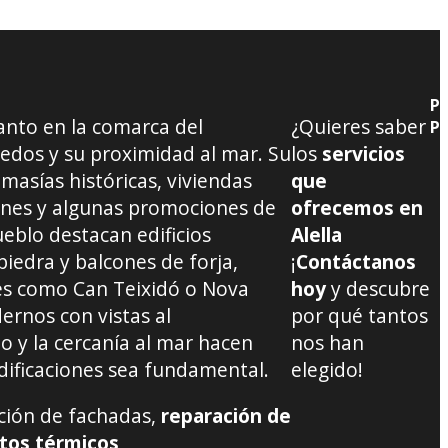
PE
canto en la comarca del
¿Quieres saber
P
edos y su proximidad al mar. Su
los
servicios
asías históricas, viviendas
que
dines y algunas promociones de
ofrecemos en
ueblo destacan edificios
Alella
piedra y balcones de forja,
¡
Contáctanos
es como Can Teixidó o Nova
hoy
y descubre
ernos con vistas al
por qué tantos
 y la cercanía al mar hacen
nos han
dificaciones sea fundamental.
elegido!
ación de fachadas,
reparación de
ntos térmicos,