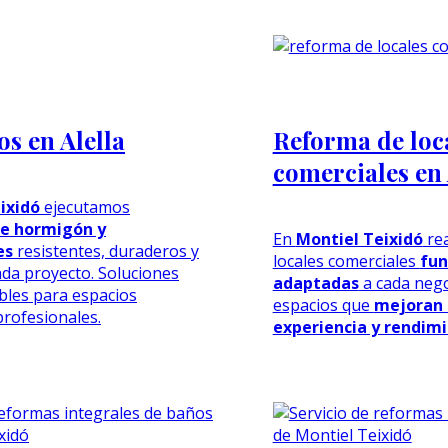
s en Alella
Reforma de loc
comerciales en 
ixidó
ejecutamos
e hormigón y
En
Montiel Teixidó
rea
es
resistentes, duraderos y
locales comerciales
fun
da proyecto. Soluciones
adaptadas
a cada neg
ables para espacios
espacios que
mejoran
profesionales.
experiencia y rendim