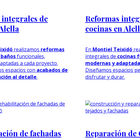
integrales de
Reformas integ
Alella
cocinas en Alel
ixidó
realizamos
reformas
En
Montiel Teixidó
rea
 baños
funcionales,
integrales de
cocinas f
aptadas a cada proyecto.
modernas y adaptadas
s espacios con
acabados de
Diseñamos espacios p
ción al detalle
.
disfrutar y durar.
ación de fachadas
Reparación de 