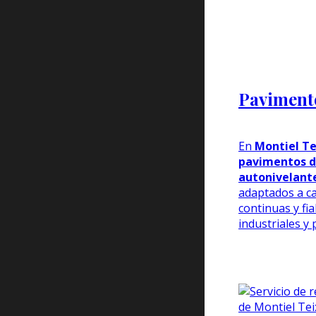
Pavimento
En
Montiel Te
pavimentos d
autonivelant
adaptados a ca
continuas y fi
industriales y 