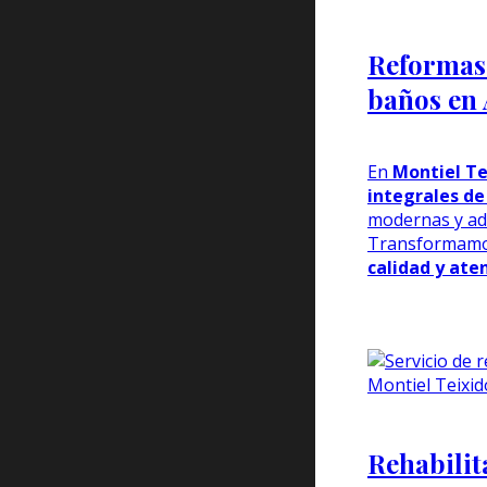
Reformas 
baños en 
En
Montiel Te
integrales de
modernas y ad
Transformamo
calidad y aten
Rehabilit