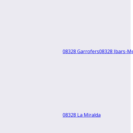
08328 Garrofers
08328 Ibars-M
08328 La Miralda