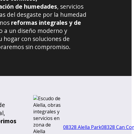
ración de humedades
, servicios
das del desgaste por la humedad
amos
reformas integrales y de
io a un diseño moderno y
tu hogar con soluciones de
soraremos sin compromiso.
de
l,
brimos
08328 Alella Park
08328 Can Co