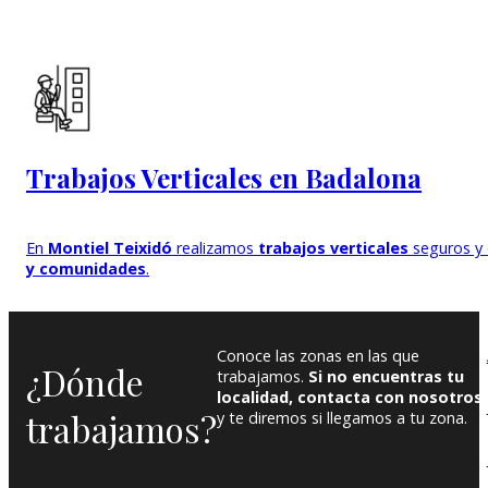
Trabajos Verticales en Badalona
En
Montiel Teixidó
realizamos
trabajos verticales
seguros y 
y comunidades
.
Conoce las zonas en las que
¿Dónde
trabajamos.
Si no encuentras tu
localidad, contacta con nosotros
trabajamos?
y te diremos si llegamos a tu zona.