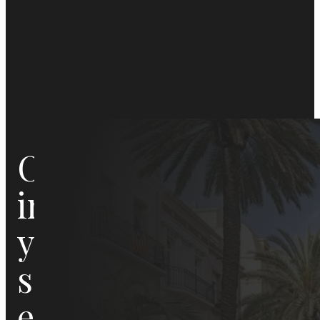
Badalona es un lugar que vibra con
espacios en auténticas obras de a
Obra
tu propiedad, podemos hacerlo
integrales, desde mantenimiento d
integral
A/C, y microcemento.
Nuestro equipo cuida cada detalle,
y
comerciales que crean ambientes
especializamos en la rehabilita
reparación de cubiertas y teja
servicios
tendencias en diseño.
En Badalona, donde tradición y m
en
medida para cada zona. Confía en