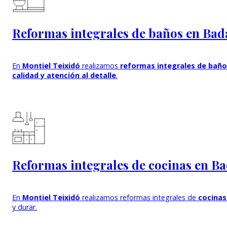
Reformas integrales de baños en Bad
En
Montiel Teixidó
realizamos
reformas integrales de bañ
calidad y atención al detalle
.
Reformas integrales de cocinas en B
En
Montiel Teixidó
realizamos reformas integrales de
cocinas
y durar.