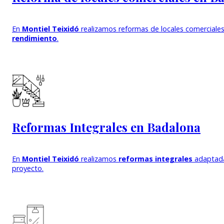
En
Montiel Teixidó
realizamos reformas de locales comerciale
rendimiento
.
Reformas Integrales en Badalona
En
Montiel Teixidó
realizamos
reformas integrales
adaptad
proyecto.