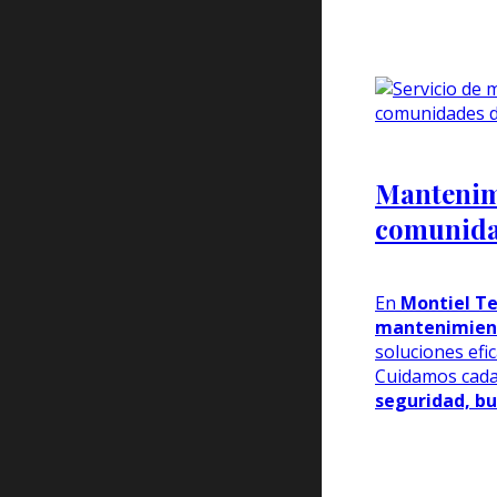
Mantenim
comunida
En
Montiel Te
mantenimien
soluciones efi
Cuidamos cada
seguridad, bu