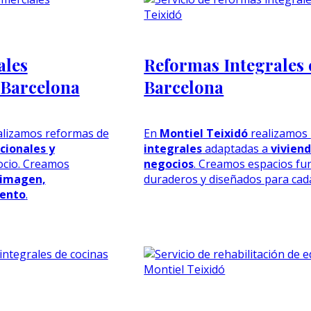
ales
Reformas Integrales 
 Barcelona
Barcelona
lizamos reformas de
En
Montiel Teixidó
realizamos
cionales y
integrales
adaptadas a
viviend
ocio. Creamos
negocios
. Creamos espacios fu
 imagen,
duraderos y diseñados para cad
iento
.