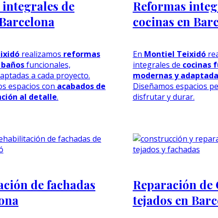
integrales de
Reformas integ
 Barcelona
cocinas en Bar
ixidó
realizamos
reformas
En
Montiel Teixidó
rea
 baños
funcionales,
integrales de
cocinas f
aptadas a cada proyecto.
modernas y adaptadas
s espacios con
acabados de
Diseñamos espacios p
ción al detalle
.
disfrutar y durar.
ación de fachadas
Reparación de 
lona
tejados en Bar