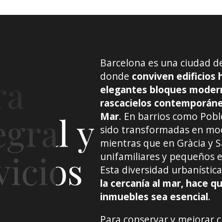
ia Wikimedia Commons
Barcelona es una ciudad de
donde
conviven edificios h
ra
elegantes bloques modern
rascacielos contemporán
egral y
Mar
. En barrios como Pobl
sido transformadas en mode
mientras que en Gràcia y 
vicios
unifamiliares y pequeños ed
Esta diversidad urbanística
la cercanía al mar, hace 
inmuebles sea esencial
.
Para conservar y mejorar c