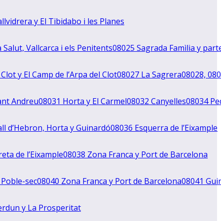
llvidrera y El Tibidabo i les Planes
 Salut, Vallcarca i els Penitents
08025 Sagrada Famìlia y part
 Clot y El Camp de l’Arpa del Clot
08027 La Sagrera
08028, 080
ant Andreu
08031 Horta y El Carmel
08032 Canyelles
08034 Pe
ll d’Hebron, Horta y Guinardó
08036 Esquerra de l’Eixample
eta de l’Eixample
08038 Zona Franca y Port de Barcelona
 Poble-sec
08040 Zona Franca y Port de Barcelona
08041 Gui
rdun y La Prosperitat