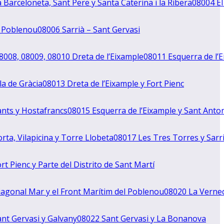
 Barceloneta, Sant Pere y Santa Caterina i la Ribera
08004 El
l Poblenou
08006 Sarrià – Sant Gervasi
8008, 08009, 08010 Dreta de l’Eixample
08011 Esquerra de l’
la de Gràcia
08013 Dreta de l’Eixample y Fort Pienc
nts y Hostafrancs
08015 Esquerra de l’Eixample y Sant Anto
rta, Vilapicina y Torre Llobeta
08017 Les Tres Torres y Sarr
rt Pienc y Parte del Distrito de Sant Martí
agonal Mar y el Front Marítim del Poblenou
08020 La Verne
nt Gervasi y Galvany
08022 Sant Gervasi y La Bonanova