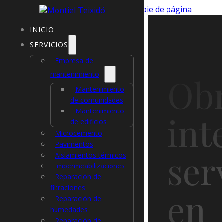
Saltar al contenido principal
Saltar al pie de página
INICIO
xlibber
,
CC BY 2.0
, v
SERVICIOS
Empresa de
mantenimiento
Ob
Mantenimiento
de comunidades
Mantenimiento
int
de edificios
Microcemento
Pavimentos
ser
Aislamientos térmicos
Impermeabilizaciones
Reparación de
filtraciones
en
Reparación de
humedades
Reparación de