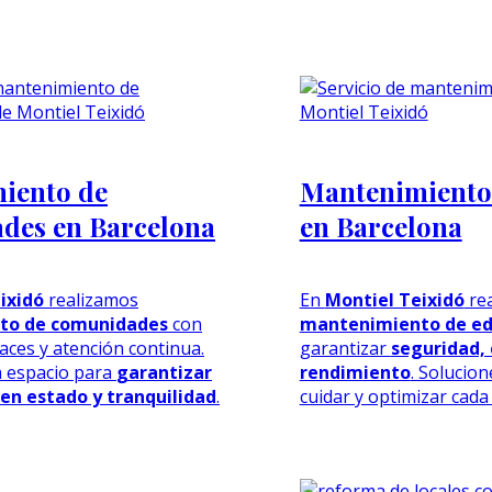
iento de
Mantenimiento 
des en Barcelona
en Barcelona
ixidó
realizamos
En
Montiel Teixidó
re
to de comunidades
con
mantenimiento de edi
caces y atención continua.
garantizar
seguridad, 
 espacio para
garantizar
rendimiento
. Solucio
en estado y tranquilidad
.
cuidar y optimizar cada