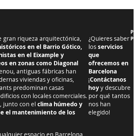
PE
 gran riqueza arquitectónica,
¿Quieres saber
P
istóricos en el Barrio Gótico,
los
servicios
istas en el Eixample y
que
eos en zonas como Diagonal
ofrecemos en
enou, antiguas fábricas han
Barcelona
rnas viviendas y oficinas,
¡
Contáctanos
Sants predominan casas
hoy
y descubre
ificios con locales comerciales.
por qué tantos
, junto con el
clima húmedo y
nos han
que el mantenimiento de los
elegido!
ualquier espacio en Barcelona,