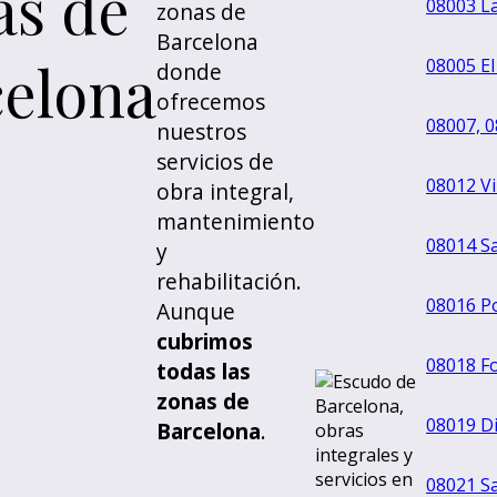
as de
08003 La
zonas de
Barcelona
celona
08005 E
donde
ofrecemos
08007, 0
nuestros
servicios de
08012 Vi
obra integral,
mantenimiento
08014 Sa
y
rehabilitación.
08016 Po
Aunque
cubrimos
08018 Fo
todas las
zonas de
08019 Di
Barcelona
.
08021 Sa