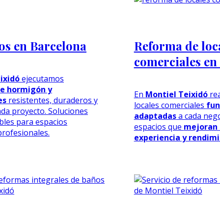
os en Barcelona
Reforma de loc
comerciales en
ixidó
ejecutamos
e hormigón y
En
Montiel Teixidó
rea
es
resistentes, duraderos y
locales comerciales
fun
da proyecto. Soluciones
adaptadas
a cada neg
ables para espacios
espacios que
mejoran
profesionales.
experiencia y rendim