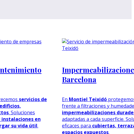
ntenimiento
Impermeabilizacione
Barcelona
recemos
servicios de
En
Montiel Teixidó
protegemos 
dificios,
frente a filtraciones y humedad
ctos
. Soluciones
impermeabilizaciones durade
r
instalaciones en
adaptadas a cada superficie. So
gar su vida útil
.
eficaces para
cubiertas, terraz
espacios expuestos
.