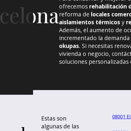
celona
ofrecemos
rehabilitación 
reforma de
locales comerc
aislamientos térmicos
y
r
Además, el aumento de ocu
incrementado la demanda
okupas
. Si necesitas reno
vivienda o negocio, contác
soluciones personalizadas 
08001 El
Estas son
algunas de las