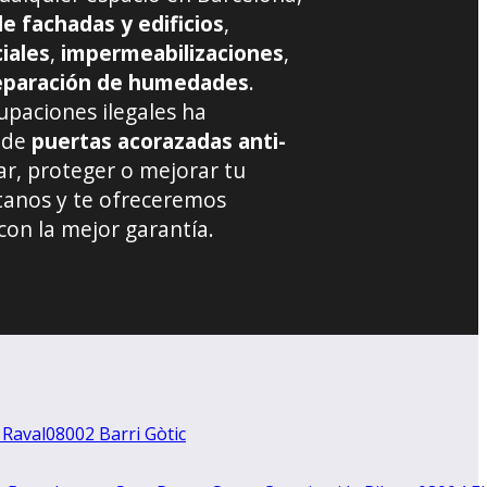
de fachadas y edificios
,
iales
,
impermeabilizaciones
,
eparación de humedades
.
paciones ilegales ha
 de
puertas acorazadas anti-
var, proteger o mejorar tu
tanos y te ofreceremos
con la mejor garantía.
 Raval
08002 Barri Gòtic