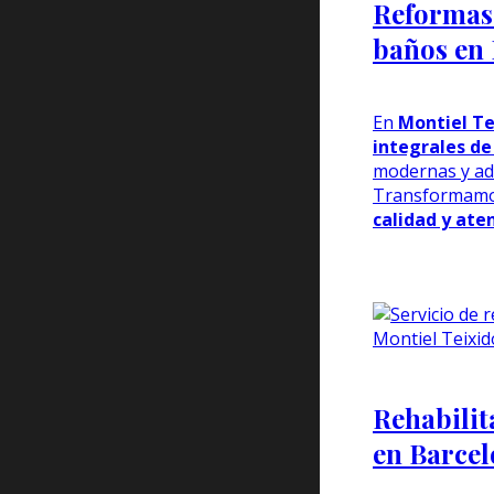
Reformas 
baños en
En
Montiel Te
integrales de
modernas y ad
Transformamo
calidad y aten
Rehabilit
en Barce