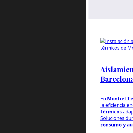
Aislamien
Barcelon
En
Montiel Te
la eficiencia e
térmicos
adap
Soluciones du
consumo y au