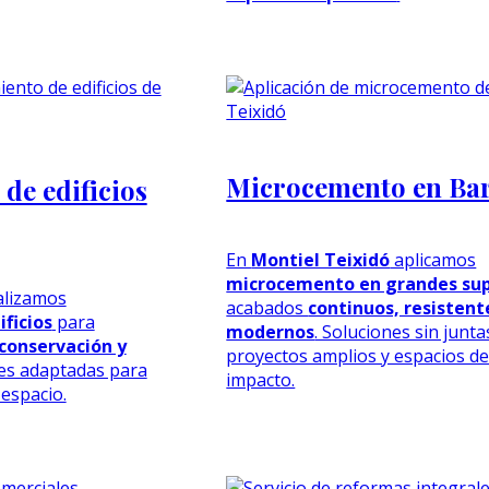
Microcemento en Ba
de edificios
En
Montiel Teixidó
aplicamos
microcemento en grandes sup
alizamos
acabados
continuos, resistent
ficios
para
modernos
. Soluciones sin junt
conservación y
proyectos amplios y espacios de
nes adaptadas para
impacto.
 espacio.