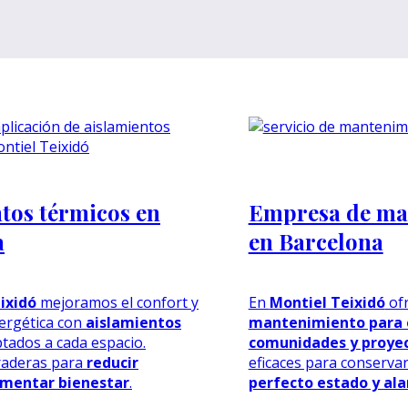
tos térmicos en
Empresa de ma
a
en Barcelona
ixidó
mejoramos el confort y
En
Montiel Teixidó
of
nergética con
aislamientos
mantenimiento para e
tados a cada espacio.
comunidades y proye
raderas para
reducir
eficaces para conserva
mentar bienestar
.
perfecto estado y alar