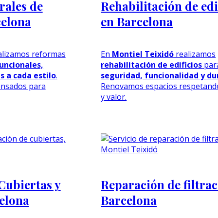
rales de
Rehabilitación de edi
celona
en Barcelona
lizamos reformas
En
Montiel Teixidó
realizamos
uncionales,
rehabilitación de edificios
par
 a cada estilo
.
seguridad, funcionalidad y du
ensados para
Renovamos espacios respetando
y valor.
Cubiertas y
Reparación de filtra
celona
Barcelona