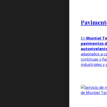
Paviment
En
Montiel Te
pavimentos d
autonivelant
adaptados a ca
continuas y fi
industriales y 