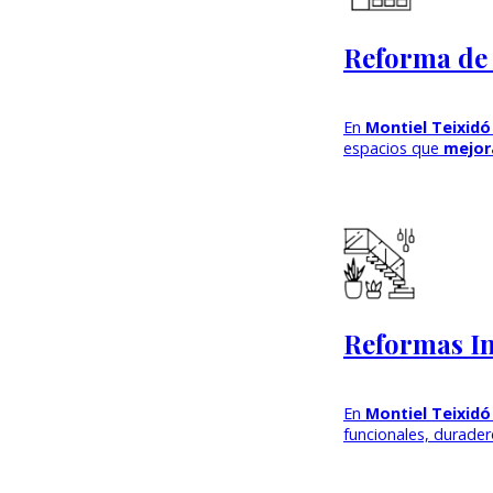
Reforma de 
En
Montiel Teixidó
espacios que
mejor
Reformas In
En
Montiel Teixidó
funcionales, durade