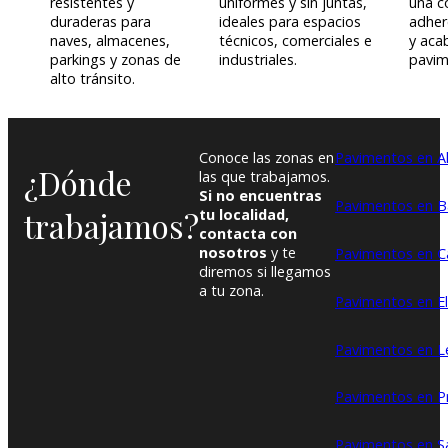
resistentes y
uniformes y sin juntas,
una c
duraderas para
ideales para espacios
adher
naves, almacenes,
técnicos, comerciales e
y aca
parkings y zonas de
industriales.
pavim
alto tránsito.
Conoce las zonas en
Pavimentos en Al
¿Dónde
las que trabajamos.
Si no encuentras
Pavimentos en B
trabajamos?
tu localidad,
contacta con
nosotros
y te
Pavimentos en 
diremos si llegamos
a tu zona.
Pavimentos en E
Pavimentos en Le
Pavimentos en P
Pavimentos en S