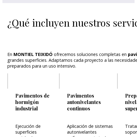
¿Qué incluyen nuestros servi
En
MONTIEL TEIXIDÓ
ofrecemos soluciones completas en
pav
grandes superficies. Adaptamos cada proyecto a las necesidades
preparados para un uso intensivo.
Pavimentos de
Pavimentos
Prep
hormigón
autonivelantes
nive
industrial
continuos
super
Ejecución de
Aplicación de sistemas
Trata
superficies
autonivelantes
sopor