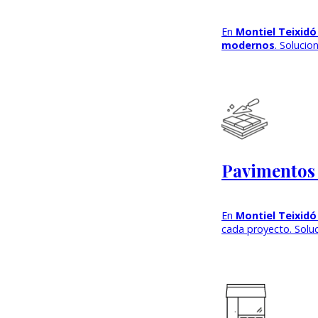
En
Montiel Teixidó
modernos
. Solucio
Pavimentos 
En
Montiel Teixidó
cada proyecto. Soluc