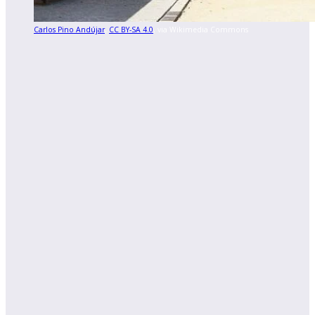
Carlos Pino Andújar
,
CC BY-SA 4.0
, via Wikimedia Commons