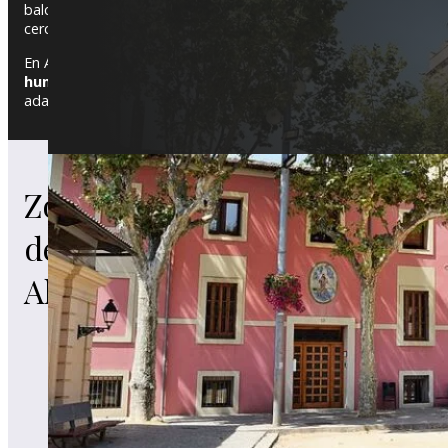
balcones de forja, mientras que en urbanizaciones como Can Te
cercanía al mar hacen que el mantenimiento de las edificacione
En Alella, ofrecemos rehabilitación de fachadas,
reparación de 
humedades
, servicios clave para proteger las viviendas del d
adaptando cada espacio a un diseño moderno y funcional. Si qu
Estas son algunas de las zonas de donde ofrec
Zonas
de Pavimentos en Alella. Aunque
cubrimos tod
Alella
.
de
Alella