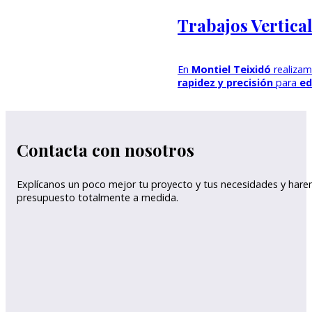
Trabajos Vertica
En
Montiel Teixidó
realiza
rapidez y precisión
para
ed
Contacta con nosotros
Explícanos un poco mejor tu proyecto y tus necesidades y har
presupuesto totalmente a medida.