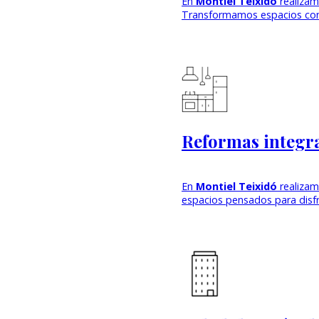
En
Montiel Teixidó
realiza
Transformamos espacios c
Reformas integra
En
Montiel Teixidó
realizam
espacios pensados para disfr