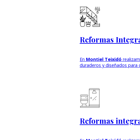
Reformas Integr
En
Montiel Teixidó
realiza
duraderos y diseñados para 
Reformas integra