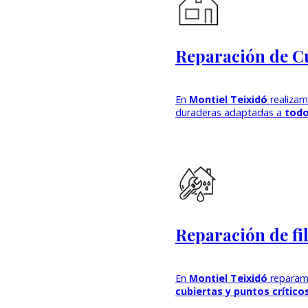
Reparación de Cu
En
Montiel Teixidó
realiza
duraderas adaptadas a
todo
Reparación de fi
En
Montiel Teixidó
repara
cubiertas y puntos crítico