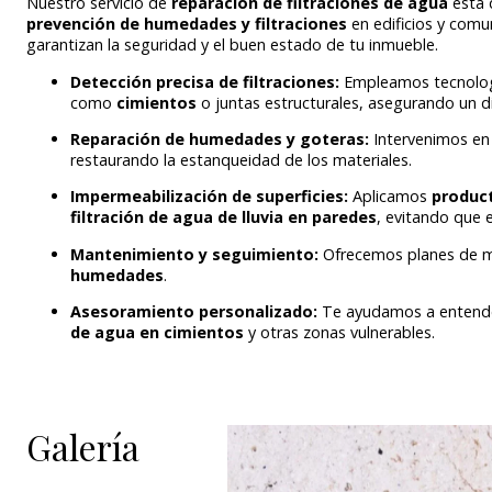
Nuestro servicio de
reparación de filtraciones de agua
está 
prevención de humedades y filtraciones
en edificios y comu
garantizan la seguridad y el buen estado de tu inmueble.
Detección precisa de filtraciones:
Empleamos tecnologí
como
cimientos
o juntas estructurales, asegurando un di
Reparación de humedades y goteras:
Intervenimos en
restaurando la estanqueidad de los materiales.
Impermeabilización de superficies:
Aplicamos
product
filtración de agua de lluvia en paredes
, evitando que 
Mantenimiento y seguimiento:
Ofrecemos planes de ma
humedades
.
Asesoramiento personalizado:
Te ayudamos a entender
de agua en cimientos
y otras zonas vulnerables.
Galería