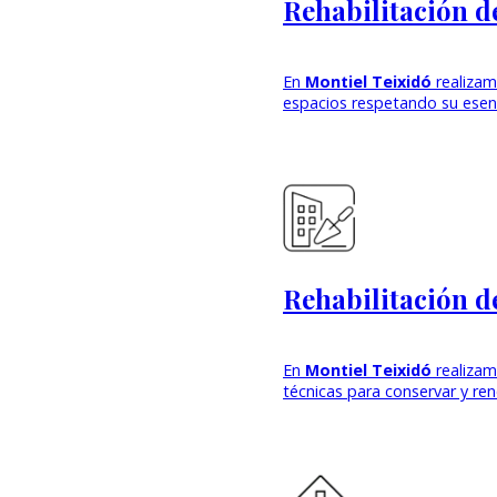
Rehabilitación de
En
Montiel Teixidó
realiza
espacios respetando su esenc
Rehabilitación d
En
Montiel Teixidó
realiza
técnicas para conservar y reno