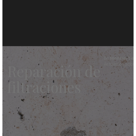
En
Montiel Tei
Actuamos sobr
Reparación de
filtraciones