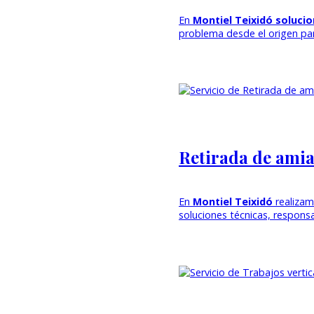
En
Montiel Teixidó soluc
problema desde el origen p
Retirada de ami
En
Montiel Teixidó
realiza
soluciones técnicas, respons