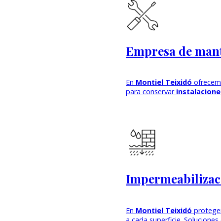
Empresa de man
En
Montiel Teixidó
ofrece
para conservar
instalacione
Impermeabilizac
En
Montiel Teixidó
protegem
a cada superficie. Soluciones