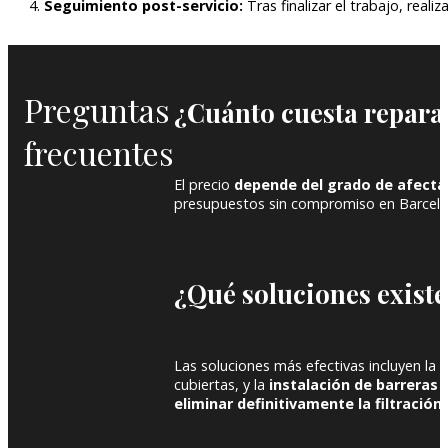
Seguimiento post-servicio:
Tras finalizar el trabajo, reali
Preguntas
¿Cuánto cuesta repara
frecuentes
El precio
depende del grado de afecta
presupuestos sin compromiso en Barcelo
¿Qué soluciones existe
Las soluciones más efectivas incluyen la
r
cubiertas, y la
instalación de barreras
eliminar definitivamente la filtración
.