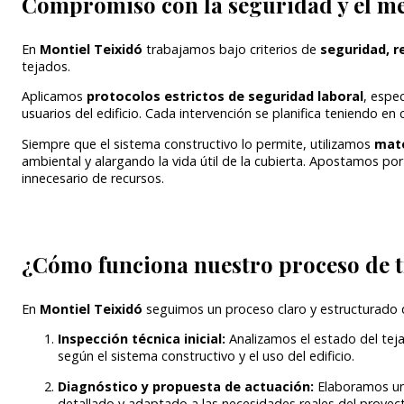
Compromiso con la seguridad y el m
En
Montiel Teixidó
trabajamos bajo criterios de
seguridad, r
tejados.
Aplicamos
protocolos estrictos de seguridad laboral
, espe
usuarios del edificio. Cada intervención se planifica teniendo en
Siempre que el sistema constructivo lo permite, utilizamos
mate
ambiental y alargando la vida útil de la cubierta. Apostamos po
innecesario de recursos.
¿Cómo funciona nuestro proceso de 
En
Montiel Teixidó
seguimos un proceso claro y estructurado q
Inspección técnica inicial:
Analizamos el estado del teja
según el sistema constructivo y el uso del edificio.
Diagnóstico y propuesta de actuación:
Elaboramos una
detallado y adaptado a las necesidades reales del proyec