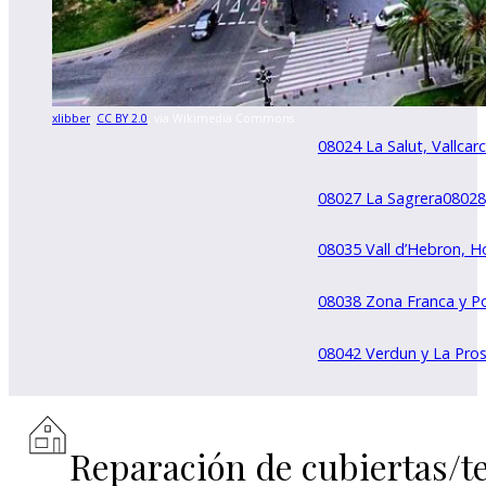
08018 Fort Pienc y Part
08021 Sant Gervasi y G
xlibber
,
CC BY 2.0
, via Wikimedia Commons
08024 La Salut, Vallcarc
08027 La Sagrera
08028
08035 Vall d’Hebron, H
08038 Zona Franca y P
08042 Verdun y La Pros
Reparación de cubiertas/t