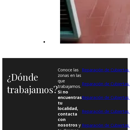
Conoce las
Reparación de Cubiertas 
¿Dónde
zonas en las
que
Reparación de Cubiertas
trabajamos?
trabajamos.
Si no
encuentras
Reparación de Cubiertas 
tu
localidad,
Reparación de Cubiertas 
contacta
con
nosotros
y
Reparación de Cubiertas