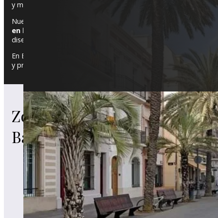
y microcemento.
Nuestro equipo cuida cada detalle, realizando reformas integr
en la rehabilitación de edificios y fachadas, así como en 
diseño.
En Badalona, donde tradición y modernidad se fusionan, ofrece
y profesionalidad, elevando el valor y la funcionalidad de tus esp
Estas son algunas de las zonas de donde o
Zonas de
nuestro servicio de Reforma de locales come
en Badalona. Aunque
cubrimos todas las 
Badalona
Badalona
.