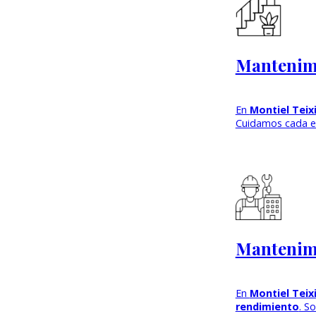
Mantenim
En
Montiel Teix
Cuidamos cada e
Mantenimi
En
Montiel Teix
rendimiento
. S