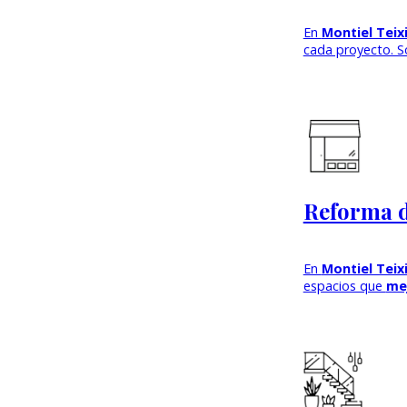
En
Montiel Teix
cada proyecto. So
Reforma d
En
Montiel Teix
espacios que
mej