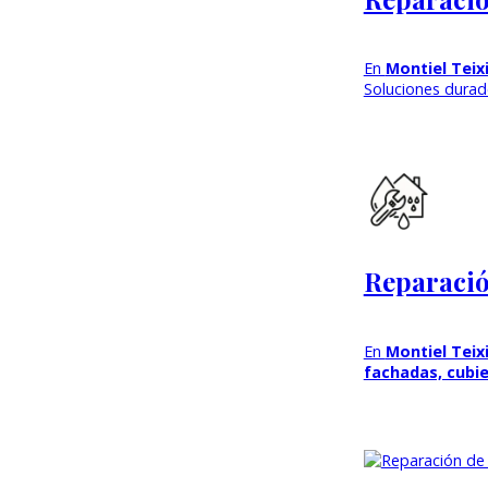
En
Montiel Teix
Soluciones dura
Reparació
En
Montiel Teix
fachadas, cubie