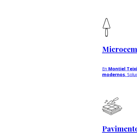
Microcem
En
Montiel Teix
modernos
. Sol
Pavimento