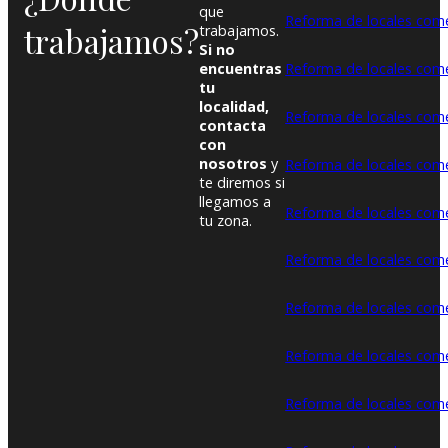
que
Reforma de locales come
trabajamos?
trabajamos.
Si no
encuentras
Reforma de locales come
tu
localidad,
Reforma de locales come
contacta
con
nosotros
y
Reforma de locales come
te diremos si
llegamos a
Reforma de locales come
tu zona.
Reforma de locales come
Reforma de locales comer
Reforma de locales comer
Reforma de locales come