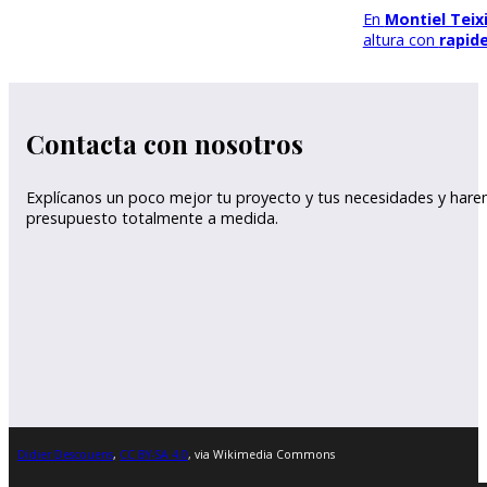
En
Montiel Teix
altura con
rapide
Contacta con nosotros
Explícanos un poco mejor tu proyecto y tus necesidades y har
presupuesto totalmente a medida.
Didier Descouens
,
CC BY-SA 4.0
, via Wikimedia Commons