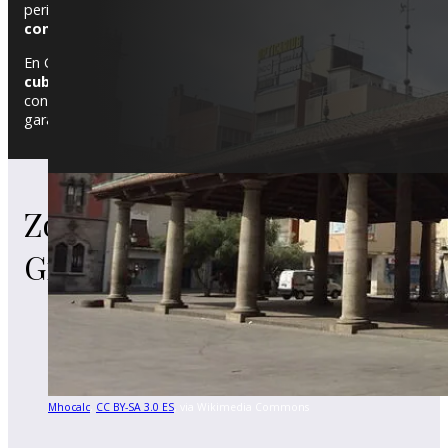
periferia, urbanizaciones como El Lledoner o Sant Miquel cuentan
constante renovación
. Esta diversidad urbanística requiere 
En Granollers, ofrecemos
mantenimiento de edificios y comu
cubiertas y tejados
, esenciales para la conservación de los 
construcciones antiguas. Si necesitas mejorar o proteger tu ho
garantía.
Estas son algunas de las zonas de donde
Zonas de
de Reparación de Cubiertas y tejados en
todas las zonas de Granollers
.
Granollers
Mhocalc
,
CC BY-SA 3.0 ES
, via Wikimedia Commons