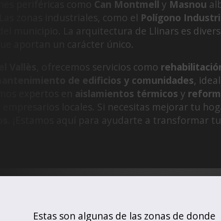
nes periféricas como
Can Montmell
y
Masnou
alb
 Las zonas industriales, como el
Polígono Industri
l municipio. La arquitectura de Llinars es divers
e aportan un carácter único.
el Vallès
, ofrecemos servicios como
rehabilitació
antenimiento de edificios y comunidades
, idea
mos expertos en
aislamientos térmicos
y
reform
y empresarios locales. Si necesitas mejorar tu ho
os
. ¡Estamos aquí para ayudarte a transformar t
Estas son algunas de las zonas de donde