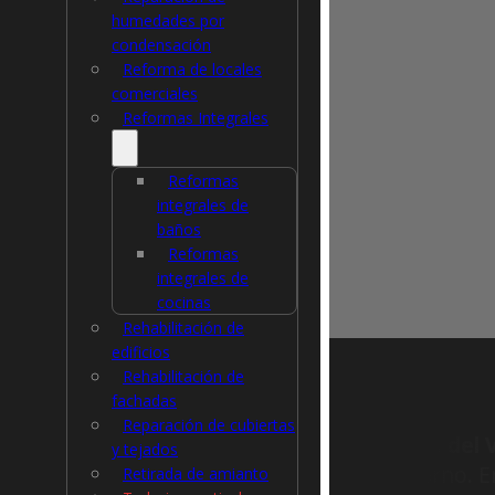
humedades por
condensación
Reforma de locales
comerciales
Reformas Integrales
Reformas
integrales de
baños
Reformas
integrales de
cocinas
Rehabilitación de
edificios
Rehabilitación de
fachadas
Reparación de cubiertas
Llinars del 
y tejados
moderno. En
Retirada de amianto