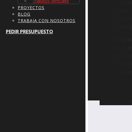
Trabajos verticales
urbanizacio
PROYECTOS
naturaleza.
BLOG
económico de
TRABAJA CON NOSOTROS
modernas qu
PEDIR PRESUPUESTO
En
Llinars d
tejados
, y
m
Además, so
residentes 
contactarn