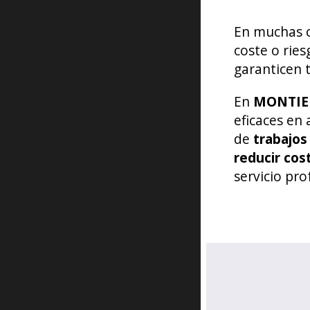
En muchas c
coste o ries
garanticen t
En
MONTIEL
eficaces en
de
trabajos
reducir cos
servicio pro