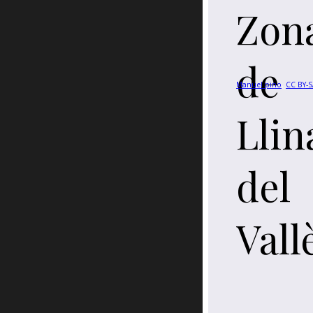
Zon
de
Manuel pino
,
CC BY-S
Llin
del
Vall