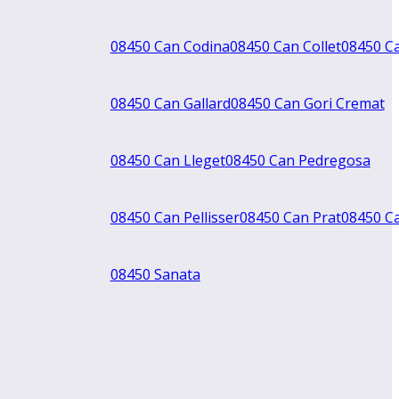
08450 Can Codina
08450 Can Collet
08450 Ca
08450 Can Gallard
08450 Can Gori Cremat
08450 Can Lleget
08450 Can Pedregosa
08450 Can Pellisser
08450 Can Prat
08450 C
08450 Sanata