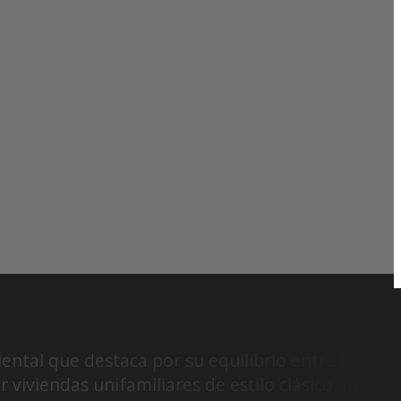
ental que destaca por su equilibrio entre lo tradic
viviendas unifamiliares de estilo clásico, mientr