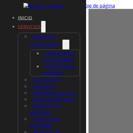
Saltar al contenido principal
Saltar al pie de página
INICIO
SERVICIOS
Empresa de
mantenimiento
Tra
Mantenimiento
de comunidades
Mantenimiento
Ver
de edificios
Microcemento
Pavimentos
Lli
Aislamientos térmicos
Impermeabilizaciones
Reparación de
filtraciones
Val
Reparación de
humedades
Reparación de