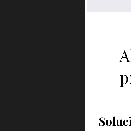
A
p
Soluci