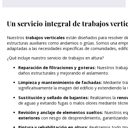
Un servicio integral de trabajos vertic
Nuestros
trabajos verticales
están diseñados para resolver d
estructuras auxiliares como andamios o grúas. Somos una empre
adaptadas a las necesidades específicas de comunidades, edificio
¿Qué incluye nuestro servicio de trabajos en altura?
Reparación de filtraciones y goteras:
Nuestros trabaja
daños estructurales y mejorando el aislamiento.
Limpieza y mantenimiento de fachadas:
Mediante tra
significativamente la imagen del edificio y extendiendo la v
Sustitución y sellado de bajantes:
Realizamos la
reno
de aguas y evitando fugas o malos olores mediante técnica
Revisión y anclaje de elementos sueltos:
Nuestros esp
exteriores
con riesgo de desprendimiento, garantizando a
Pintura y rehabilitación en altura:
Realizamos todo tipo