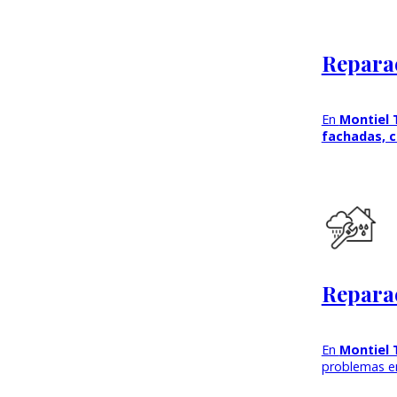
Reparac
En
Montiel 
fachadas, c
Reparac
En
Montiel 
problemas e