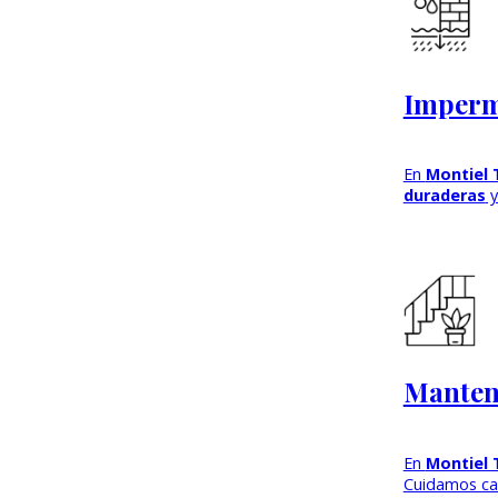
Imperme
En
Montiel 
duraderas
y
Manteni
En
Montiel 
Cuidamos ca