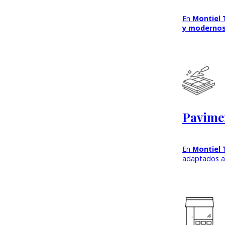
En
Montiel 
y moderno
Pavimen
En
Montiel 
adaptados a 