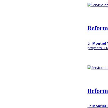
Reforma
En
Montiel 
proyecto. T
Reforma
En
Montiel 