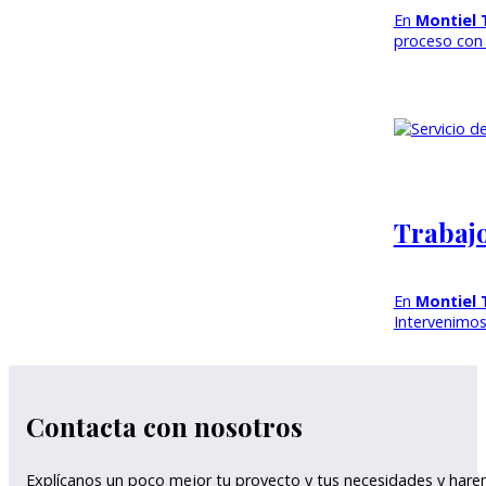
En
Montiel 
proceso con 
Trabajo
En
Montiel 
Intervenimos
Contacta con nosotros
Explícanos un poco mejor tu proyecto y tus necesidades y har