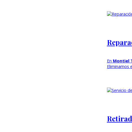
Reparac
En
Montiel 
Eliminamos e
Retirad