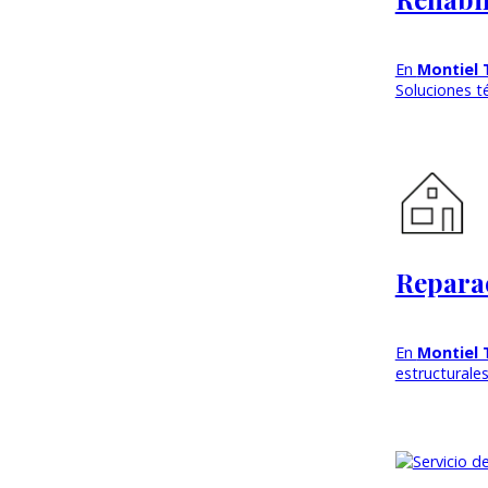
En
Montiel 
Soluciones té
Reparac
En
Montiel 
estructurale