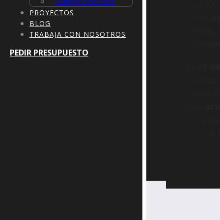
Trabajos verticales
del siglo XX
PROYECTOS
evolucionad
BLOG
modernos, a
TRABAJA CON NOSOTROS
pero vibran
PEDIR PRESUPUESTO
En
Canet d
patrimonio 
pensando e
en
reparaci
Contacta co
¡Estamos a t