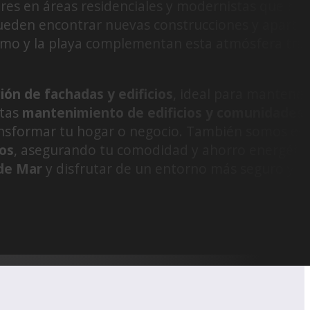
iares en áreas residenciales y modernistas que ha
e pueden encontrar nuevas construcciones y apart
imo y la playa complementan esta atmósfera tra
ción de fachadas y edificios
, ideal para mantener
itas
mantenimiento de edificios y comunidades
nsformar tu hogar o negocio. También somos esp
cos
, asegurando tu comodidad y ahorro energétic
de Mar
y disfrutar de un entorno más seguro y 