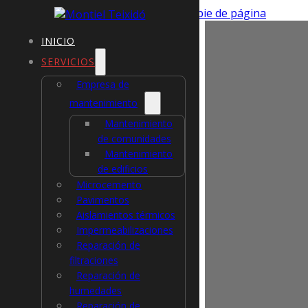
Saltar al contenido principal
Saltar al pie de página
INICIO
SERVICIOS
Empresa de
mantenimiento
Reh
Mantenimiento
de comunidades
Mantenimiento
de 
de edificios
Microcemento
Pavimentos
Can
Aislamientos térmicos
Impermeabilizaciones
Reparación de
filtraciones
Reparación de
humedades
Reparación de