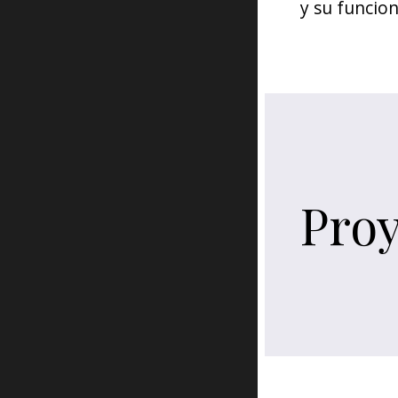
y su funcion
Proy