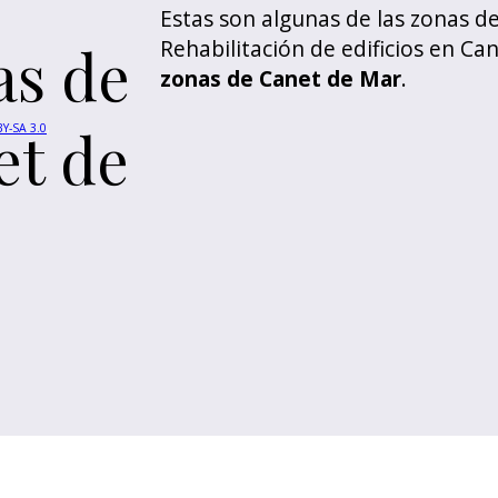
Estas son algunas de las zonas d
Rehabilitación de edificios en C
as de
zonas de Canet de Mar
.
et de
Y-SA 3.0
,