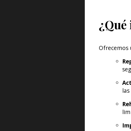
¿Qué i
Ofrecemos un
Rep
seg
Act
las
Reh
lim
Imp