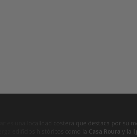
ar
es una localidad costera que destaca por su me
rga edificios históricos como la
Casa Roura
y la
I