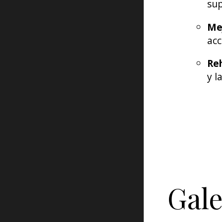
sup
Mej
acc
Reh
y l
Gale