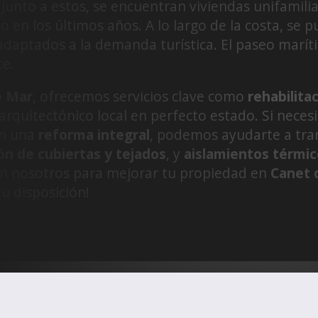
. Junto a estos, se encuentran viviendas unifamil
o en los últimos años. A lo largo de la costa, s
daptados a la demanda turística. El paseo marít
te.
e Mar
, ofrecemos servicios clave como
rehabilita
arquitectónico local en perfecto estado. Si neces
n una
reforma integral
, podemos ayudarte a tra
ón de cubiertas y tejados
, y
aislamientos térmi
n nosotros para mejorar tu propiedad en
Canet 
u disposición!