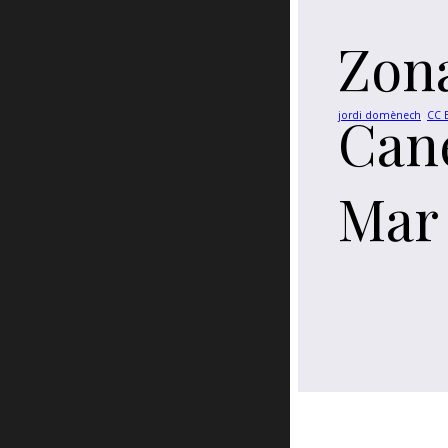
Zon
Can
jordi domènech
,
CC B
Mar