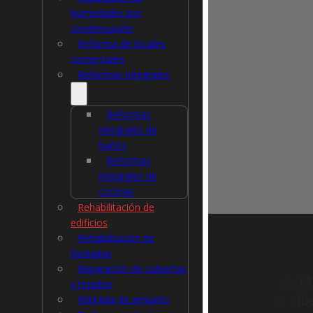
humedades por
condensación
Reforma de locales
comerciales
Reformas Integrales
Reformas
integrales de
baños
Reformas
integrales de
cocinas
Rehabilitación de
edificios
Rehabilitación de
fachadas
Reparación de cubiertas
Canet de M
y tejados
antiguo albe
Retirada de amianto