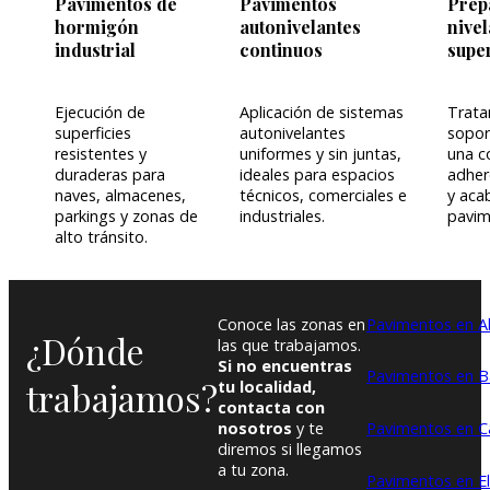
Pavimentos de
Pavimentos
Prep
hormigón
autonivelantes
nive
industrial
continuos
super
Ejecución de
Aplicación de sistemas
Trata
superficies
autonivelantes
sopor
resistentes y
uniformes y sin juntas,
una c
duraderas para
ideales para espacios
adher
naves, almacenes,
técnicos, comerciales e
y aca
parkings y zonas de
industriales.
pavim
alto tránsito.
Conoce las zonas en
Pavimentos en Al
¿Dónde
las que trabajamos.
Si no encuentras
Pavimentos en B
trabajamos?
tu localidad,
contacta con
nosotros
y te
Pavimentos en 
diremos si llegamos
a tu zona.
Pavimentos en E