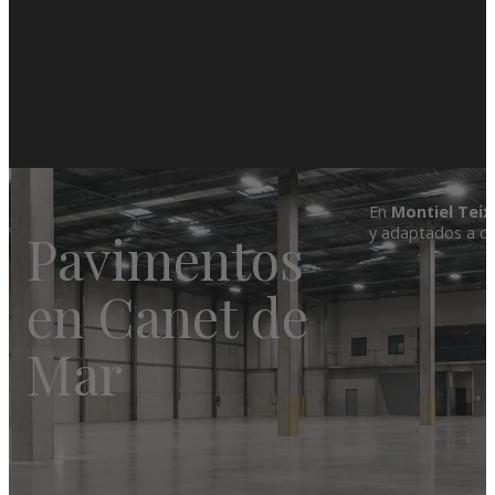
En
Montiel Teix
y adaptados a cad
Pavimentos
en Canet de
Mar