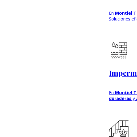
En
Montiel T
Soluciones ef
Imperme
En
Montiel T
duraderas
y 