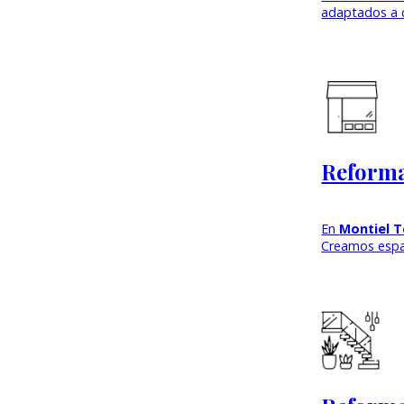
adaptados a c
Reforma
En
Montiel T
Creamos esp