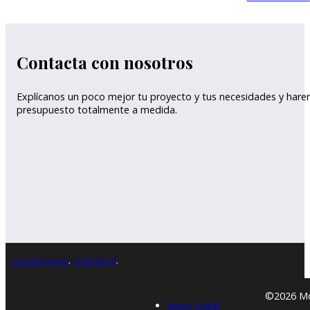
Contacta con nosotros
Explícanos un poco mejor tu proyecto y tus necesidades y har
presupuesto totalmente a medida.
jordi domènech
,
CC BY-SA 3.0
,
©2026 Mon
Aviso Legal