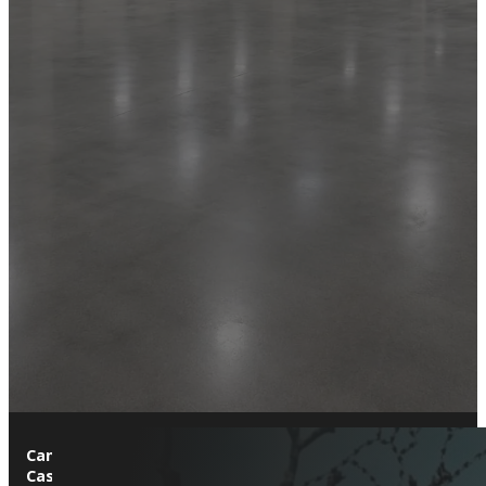
Canet de Mar
es una localidad costera que destaca por su mezcl
Casa Roura
y la
Iglesia de Santa María
, que reflejan el encan