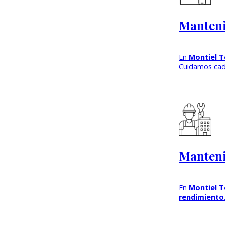
Manteni
En
Montiel T
Cuidamos cad
Manteni
En
Montiel T
rendimiento