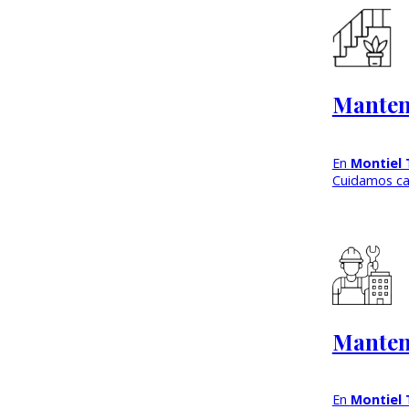
Manten
En
Montiel 
Cuidamos ca
Manteni
En
Montiel 