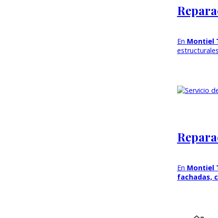
Reparac
En
Montiel 
estructurale
Reparac
En
Montiel 
fachadas, c