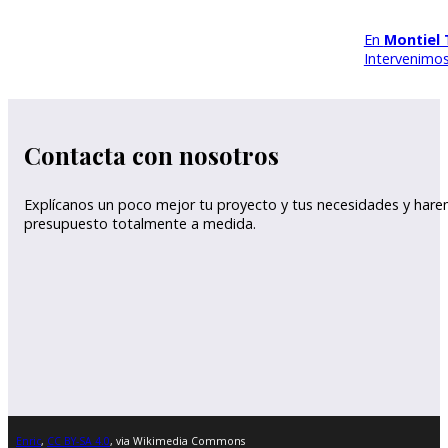
En
Montiel 
Intervenimos
Contacta con nosotros
Explícanos un poco mejor tu proyecto y tus necesidades y har
presupuesto totalmente a medida.
Enric
,
CC BY-SA 4.0
, via Wikimedia Commons