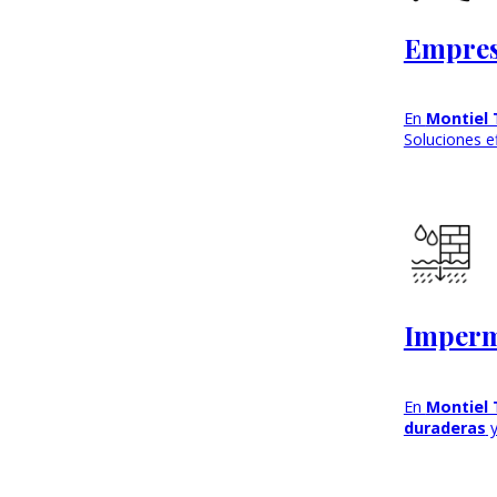
Empres
En
Montiel 
Soluciones e
Imperm
En
Montiel 
duraderas
y