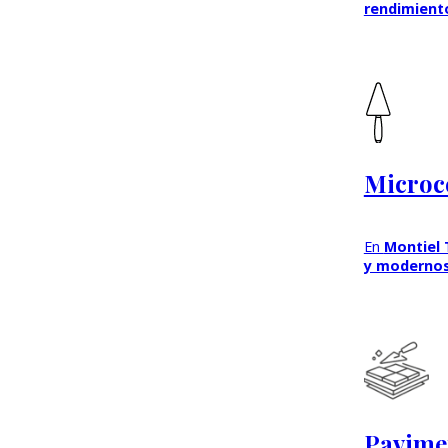
rendimient
Microc
En
Montiel 
y moderno
Pavime