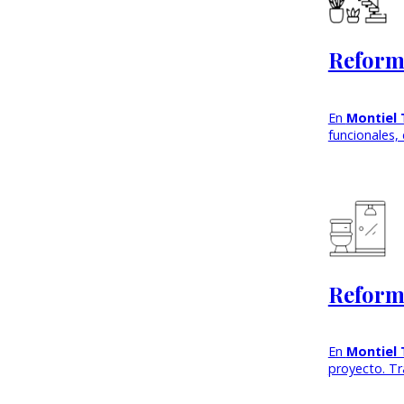
Reforma
En
Montiel 
funcionales,
Reforma
En
Montiel 
proyecto. T