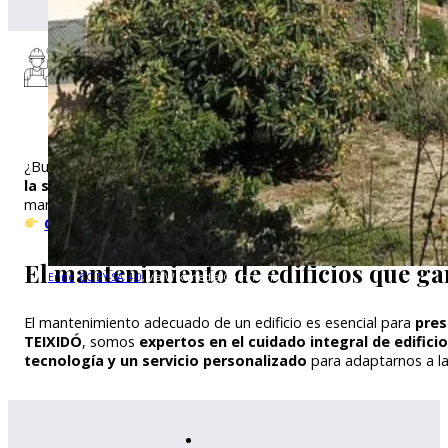
Más que mantenimiento, cu
¿Buscas un
servicio profesional y eficiente
para el mantenimi
la seguridad, funcionalidad y estética
de tus instalaciones.
mantener todo en perfecto estado.
Contáctanos hoy mismo
y solicita tu presupuesto
gratui
El mantenimiento de edificios que ga
Enric
,
CC BY-SA 4.0
, via Wikimedia Commons
El mantenimiento adecuado de un edificio es esencial para
pres
TEIXIDÓ
, somos
expertos en el cuidado integral de edifici
tecnología y un servicio personalizado
para adaptarnos a la