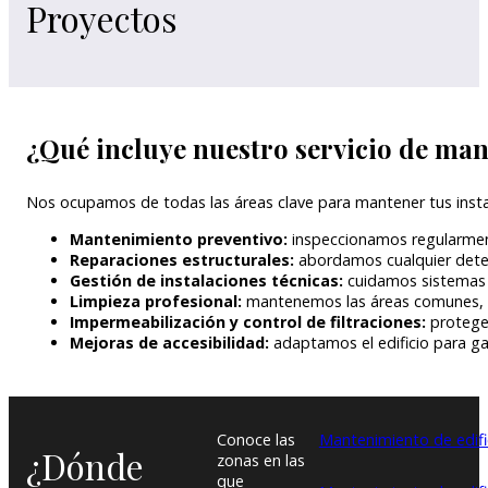
Proyectos
¿Qué incluye nuestro servicio de man
Nos ocupamos de todas las áreas clave para mantener tus insta
Mantenimiento preventivo:
inspeccionamos regularment
Reparaciones estructurales:
abordamos cualquier deteri
Gestión de instalaciones técnicas:
cuidamos sistemas el
Limpieza profesional:
mantenemos las áreas comunes, ex
Impermeabilización y control de filtraciones:
protegem
Mejoras de accesibilidad:
adaptamos el edificio para gar
Conoce las
Mantenimiento de edific
¿Dónde
zonas en las
que