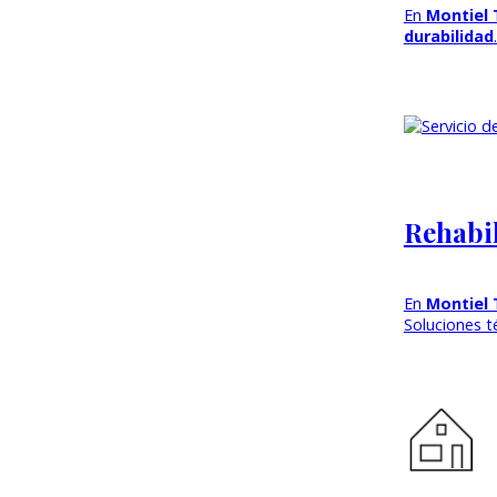
En
Montiel 
durabilidad
Rehabil
En
Montiel 
Soluciones té