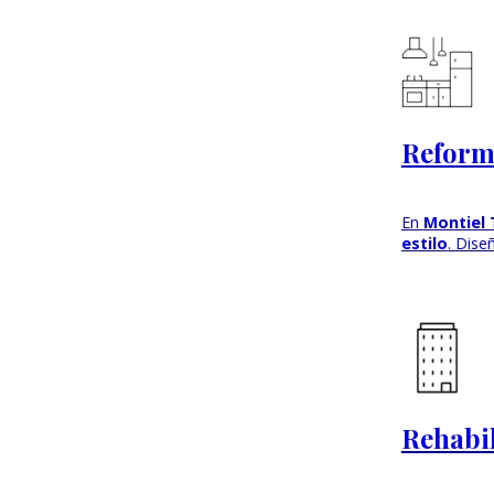
Reforma
En
Montiel 
estilo
. Dise
Rehabil