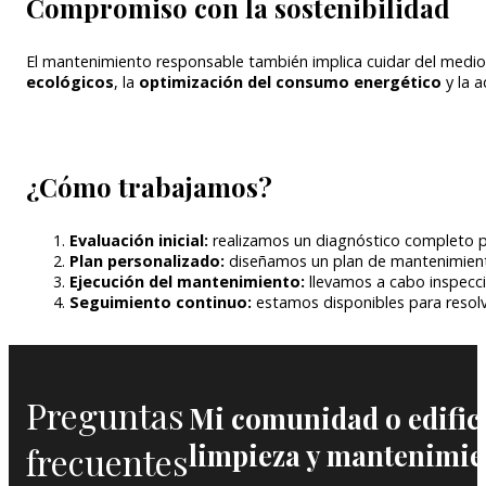
Compromiso con la sostenibilidad
El mantenimiento responsable también implica cuidar del medi
ecológicos
, la
optimización del consumo energético
y la a
¿Cómo trabajamos?
Evaluación inicial:
realizamos un diagnóstico completo pa
Plan personalizado:
diseñamos un plan de mantenimiento 
Ejecución del mantenimiento:
llevamos a cabo inspecci
Seguimiento continuo:
estamos disponibles para resolver
Preguntas
Mi comunidad o edifici
limpieza y mantenimie
frecuentes