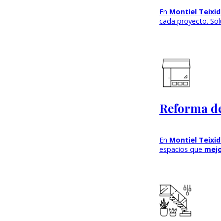
En
Montiel Teixi
cada proyecto. Solu
Reforma de
En
Montiel Teixi
espacios que
mejo