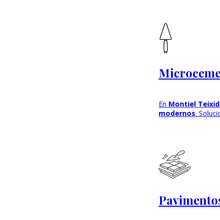
Microceme
En
Montiel Teixi
modernos
. Soluc
Pavimentos