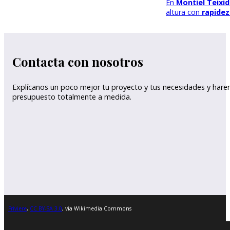
En
Montiel Teixi
altura con
rapidez
Contacta con nosotros
Explícanos un poco mejor tu proyecto y tus necesidades y har
presupuesto totalmente a medida.
Friviere
,
CC BY-SA 3.0
, via Wikimedia Commons