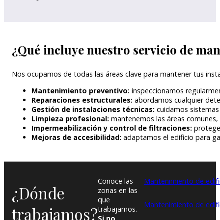
¿Qué incluye nuestro servicio de man
Nos ocupamos de todas las áreas clave para mantener tus insta
Mantenimiento preventivo:
inspeccionamos regularment
Reparaciones estructurales:
abordamos cualquier deteri
Gestión de instalaciones técnicas:
cuidamos sistemas el
Limpieza profesional:
mantenemos las áreas comunes, ex
Impermeabilización y control de filtraciones:
protegem
Mejoras de accesibilidad:
adaptamos el edificio para gar
Conoce las
Mantenimiento de edific
¿Dónde
zonas en las
que
Mantenimiento de edifi
trabajamos?
trabajamos.
Si no