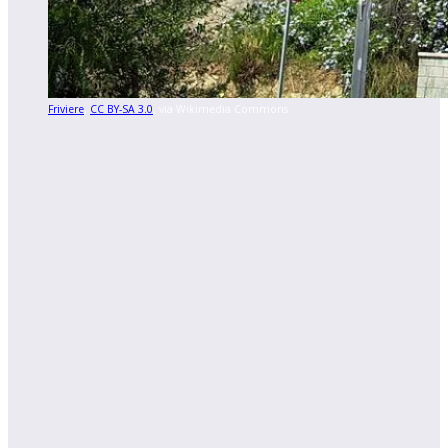
Friviere
,
CC BY-SA 3.0
, via Wikimedia Commons