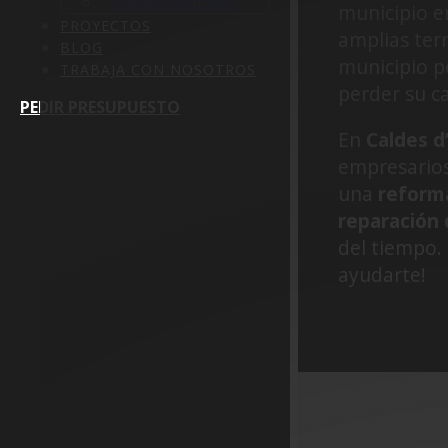
Trabajos verticales
municipio e
PROYECTOS
amplias ter
BLOG
municipio p
TRABAJA CON NOSOTROS
perder su ca
PEDIR PRESUPUESTO
En
Caldes d
empresarios 
una
reforma
reparación 
del tiempo.
ayudarte!