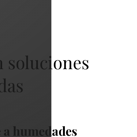
n soluciones
das
te a humedades