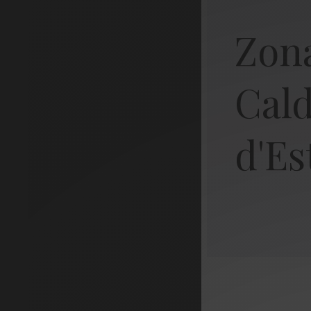
Zon
Cal
d'Es