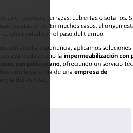
tes en azoteas, terrazas, cubiertas o sótanos. S
sas reparaciones. En muchos casos, el origen es
su efectividad con el paso del tiempo.
s con amplia experiencia, aplicamos soluciones f
nicas avanzadas como la
impermeabilización con 
iones con poliuretano
, ofreciendo un servicio té
ficio con la garantía de una
empresa de
d y la durabilidad.