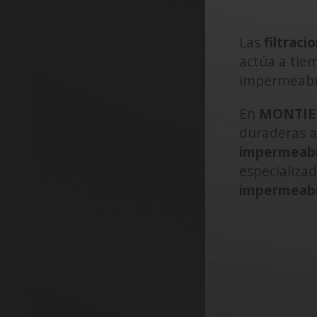
Las
filtrac
actúa a tie
impermeabil
En
MONTIEL
duraderas a
impermeabil
especializad
impermeabi