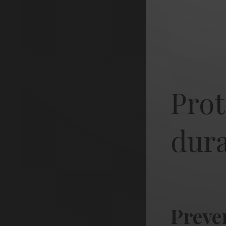
Prot
dura
Preve