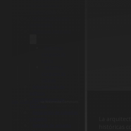
humedades por
condensación
Reforma de locales
comerciales
Reformas Integrales
Reformas
integrales de
baños
Reformas
integrales de
cocinas
Rehabilitación de
edificios
Rehabilitación de
Enfo
,
CC BY-SA 3.0
, via Wikimedia Commons
fachadas
Reparación de cubiertas
La arquitec
y tejados
Retirada de amianto
históricas 