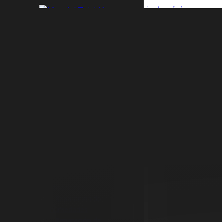
Saltar al contenido principal
Saltar al pie de página
INICIO
SERVICIOS
Empresa de
mantenimiento
Imp
Mantenimiento
de comunidades
Mantenimiento
en 
de edificios
Microcemento
Pavimentos
Aislamientos térmicos
Impermeabilizaciones
Reparación de
filtraciones
Reparación de
humedades
Reparación de