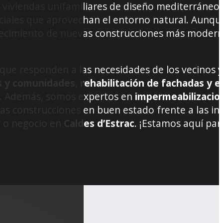
s viviendas unifamiliares de diseño mediterráneo,
nciales que aprovechan el entorno natural. Aunqu
recimiento de nuevas construcciones más moderna
que responden a las necesidades de los vecinos y
s y comunidades
,
rehabilitación de fachadas y ed
e. Además, somos expertos en
impermeabilizacio
las construcciones en buen estado frente a las i
r o negocio en
Caldes d’Estrac
. ¡Estamos aquí par