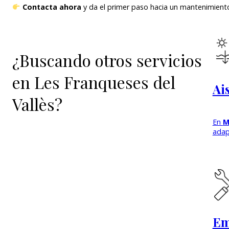
Contacta ahora
y da el primer paso hacia un mantenimiento 
¿Buscando otros servicios
en Les Franqueses del
Ai
Vallès?
En
M
adap
Em