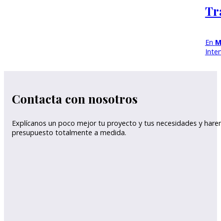
Tr
En
M
Inte
Contacta con nosotros
Explícanos un poco mejor tu proyecto y tus necesidades y har
presupuesto totalmente a medida.