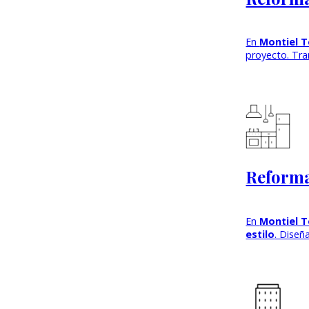
En
Montiel T
proyecto. Tr
Reforma
En
Montiel T
estilo
. Diseñ