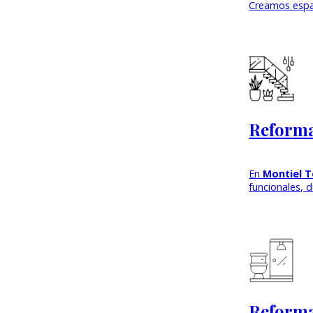
Creamos esp
Reforma
En
Montiel T
funcionales, 
Reforma