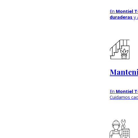
En
Montiel T
duraderas
y 
Manteni
En
Montiel T
Cuidamos cad