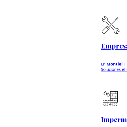
Empresa
En
Montiel T
Soluciones ef
Imperme