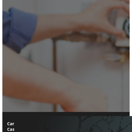
Canet de Mar
es una localidad costera que destaca por su mezcl
Casa Roura
y la
Iglesia de Santa María
, que reflejan el encan