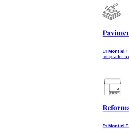
Pavimen
En
Montiel T
adaptados a c
Reforma
En
Montiel T