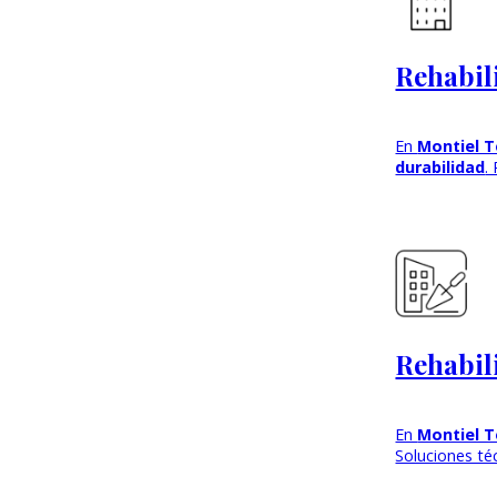
Rehabil
En
Montiel T
durabilidad
.
Rehabil
En
Montiel T
Soluciones téc