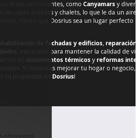
n las áreas circundantes, como
Canyamars
y diver
 las casas aisladas y chalets, lo que le da un aire
ntañoso, hacen que Dosrius sea un lugar perfecto 
ehabilitación de fachadas y edificios
,
reparación
idades
, esenciales para mantener la calidad de vi
pertos en
aislamientos térmicos
y
reformas inte
locales. Si necesitas mejorar tu hogar o negocio,
ar tu propiedad en
Dosrius
!
de ofrecemos