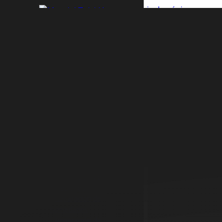
Saltar al contenido principal
Saltar al pie de página
INICIO
SERVICIOS
Empresa de
mantenimiento
Ret
Mantenimiento
de comunidades
Mantenimiento
ami
de edificios
Microcemento
Pavimentos
Dos
Aislamientos térmicos
Impermeabilizaciones
Reparación de
filtraciones
Reparación de
humedades
Reparación de