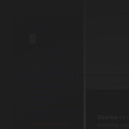
humedades por
condensación
Reforma de locales
comerciales
Reformas Integrales
Reformas
integrales de
baños
Reformas
integrales de
No se ha podido leer automáticamente información sobre el autor; se asume qu
cocinas
Rehabilitación de
edificios
Rehabilitación de
fachadas
Reparación de cubiertas
Dosrius
es u
y tejados
Retirada de amianto
entorno nat