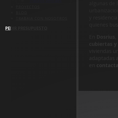
Trabajos verticales
algunas de 
PROYECTOS
urbanizaci
BLOG
y residenci
TRABAJA CON NOSOTROS
quienes bus
PEDIR PRESUPUESTO
En
Dosrius
,
cubiertas y
viviendas u
adaptadas a
en
contact