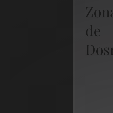
Zon
de
Dos