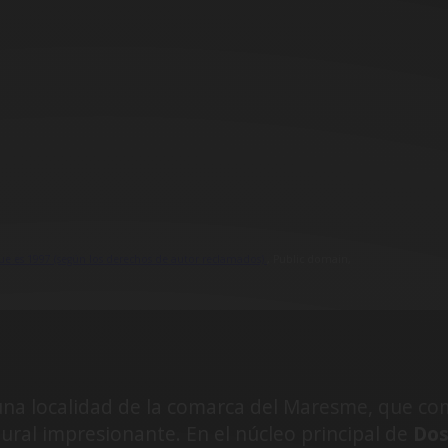
e es 1997 (según los derechos de autor reclamados).
, Public domain,
na localidad de la comarca del Maresme, que comb
ural impresionante. En el núcleo principal de
Dos