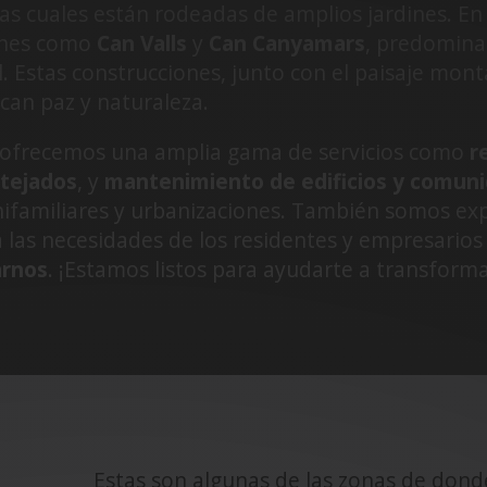
las cuales están rodeadas de amplios jardines. E
ones como
Can Valls
y
Can Canyamars
, predominan
al. Estas construcciones, junto con el paisaje mo
can paz y naturaleza.
 ofrecemos una amplia gama de servicios como
r
 tejados
, y
mantenimiento de edificios y comun
nifamiliares y urbanizaciones. También somos ex
 las necesidades de los residentes y empresarios 
arnos
. ¡Estamos listos para ayudarte a transform
Estas son algunas de las zonas de don