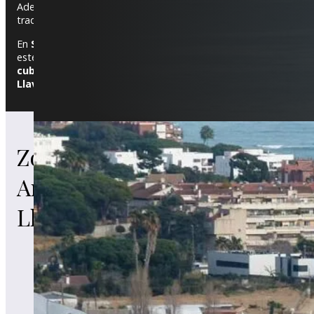
Además, la localidad ha visto una evolución con
urbanizacion
tradición y las nuevas construcciones que respetan el entorno na
En
Sant Andreu de Llavaneres
, ofrecemos servicios adecuados
estética de sus casas históricas y urbanizaciones. También rea
cubiertas y tejados
, y
aislamientos térmicos
para mejorar l
Llavaneres
, ¡contáctanos y haremos realidad tu proyecto!
Estas son algunas de las
Zonas de Sant
filtraciones en Sant Andr
de Llavaneres
.
Andreu de
Llavaneres