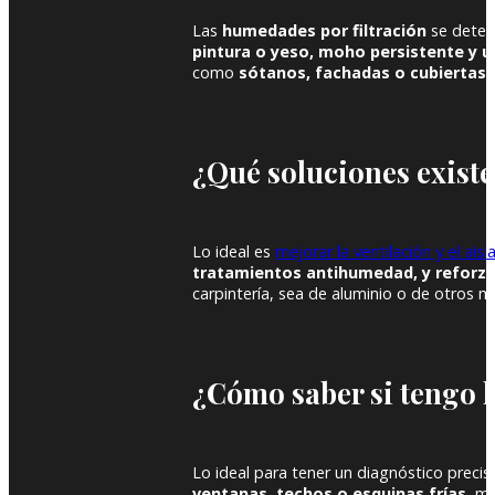
Las
humedades por filtración
se detec
pintura o yeso, moho persistente y u
como
sótanos, fachadas o cubiertas
.
¿Qué soluciones exist
Lo ideal es
mejorar la ventilación y el ai
tratamientos antihumedad, y reforza
carpintería, sea de aluminio o de otros ma
¿Cómo saber si tengo 
Lo ideal para tener un diagnóstico preci
ventanas, techos o esquinas frías
, m