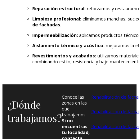
Reparación estructural:
reforzamos y restauramos 
Limpieza profesional:
eliminamos manchas, sucieda
de fachadas
.
Impermeabilización:
aplicamos productos técnicos 
Aislamiento térmico y acústico:
mejoramos la efi
Revestimientos y acabados:
utilizamos materiale
combinando estilo, resistencia y bajo mantenimient
Conoce las
Rehabilitación de facha
¿Dónde
zonas en las
que
Rehabilitación de fach
trabajamos?
trabajamos.
Si no
encuentras
Rehabilitación de facha
tu localidad,
contacta