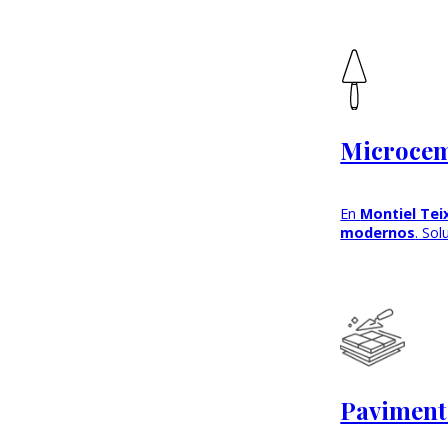
Microcem
En
Montiel Tei
modernos
. So
Paviment