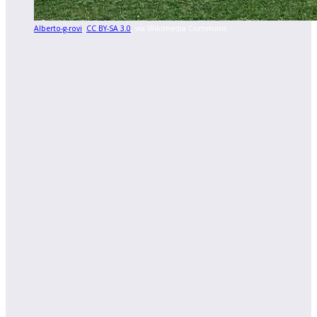
Alberto-g-rovi
,
CC BY-SA 3.0
, via Wikimedia Commons