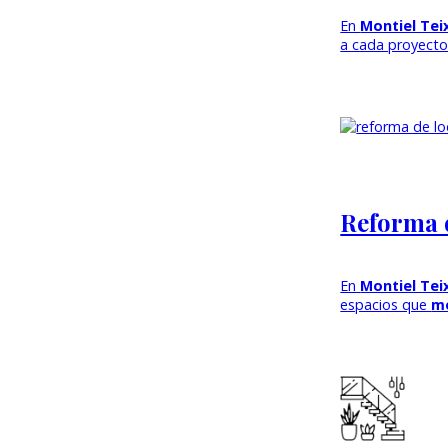
En
Montiel Tei
a cada proyecto.
Reforma 
En
Montiel Tei
espacios que
me