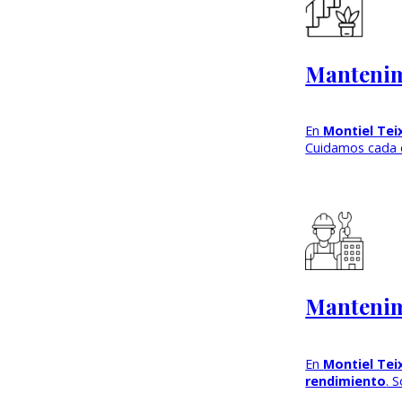
Mantenim
En
Montiel Tei
Cuidamos cada 
Mantenim
En
Montiel Tei
rendimiento
. 