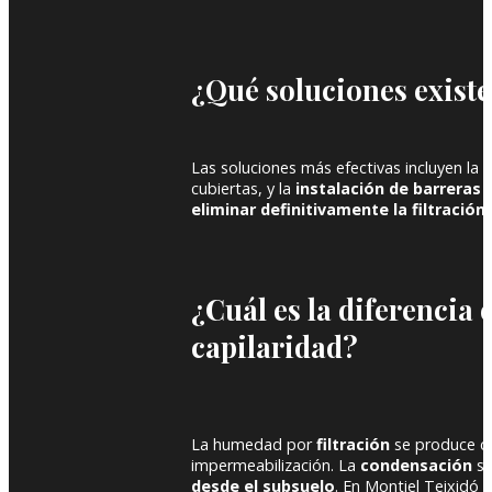
¿Qué soluciones existe
Las soluciones más efectivas incluyen la
r
cubiertas, y la
instalación de barreras
eliminar definitivamente la filtración
.
¿Cuál es la diferencia
capilaridad?
La humedad por
filtración
se produce 
impermeabilización. La
condensación
se
desde el subsuelo
. En Montiel Teixidó 