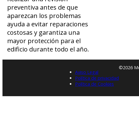
preventiva antes de que
aparezcan los problemas
ayuda a evitar reparaciones
costosas y garantiza una
mayor protección para el
edificio durante todo el año.
©2026 Mon
Aviso Legal
Política de privacidad
Política de Cookies